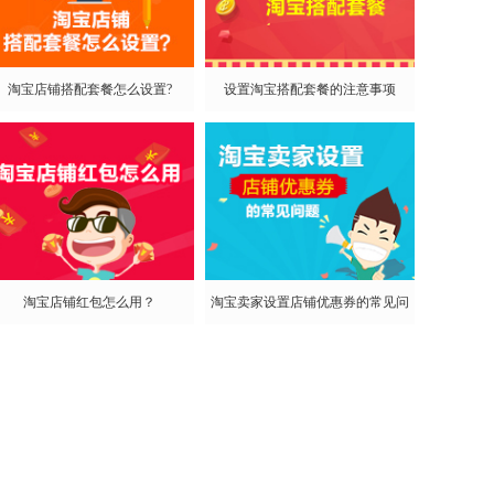
机淘宝闲鱼市场
转微淘宝箱
淘宝店铺搭配套餐怎么设置?
设置淘宝搭配套餐的注意事项
机淘宝装修
础装修
装修规划
无线详情
块装修
微海报
活动页面
销页面
淘运营
解微淘
自身定位
优质内容
丝运营
淘宝店铺红包怎么用？
数据解读
淘宝卖家设置店铺优惠券的常见问
线推广
题
线直通车
无线钻展
线淘宝客
无线玩法