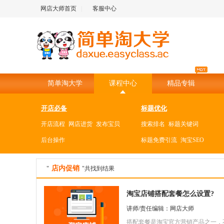
网店大师首页
|
客服中心
简单淘大学
课程中心
精品专辑
开店必备
标题优化
开店流程
网店进货
发布宝贝
搜索排名
标题关键词
后台操作
标题免费引流
淘宝SEO
熟悉淘宝网店
数据分析
店内促销
"
"共找到结果
卖家中心界面
店铺基本设置
流量来源
淘宝指数
数据剖析
千牛卖家工作台
消费者保证金
客单价
DRS动态评分
生意参
淘宝店铺搭配套餐怎么设置?
淘宝二级域名
发货地址设置
转化率
日常数据分析工具
讲师/责任编辑：网店大师
交易管理
创建子账号
搭配套餐是淘宝官方营销产品之一，