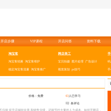
开店步骤
VIP课程
开店问答
资料下载
淘宝客
网店美工
手
淘宝客招募
淘宝客维护
宝贝拍摄
图片处理
广告设计
码
稳定淘宝客流量
淘宝客推广
视觉策划
ps技巧
手
直通车
装修知识点
玩
直通车策略
直通车选款
背景音乐
店铺搜索框
手
谋
直通车出价
直通车养词
淘宝店铺装修禁忌
手
价格：免费
63
人已学习
直通车推广
打造装修风格
手
条评论
直通车提高质量得分
节假日如何做装修
玩
不仅能 提升店铺转化率 和销售业绩，还能节约大量的人力成本。如何开网店，