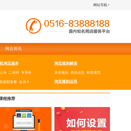
网站导航
网店资讯
机淘宝服务
淘宝规则解读
上淘
二维码
专享价
基本规则
类目信息
标签规范
淘宝规则运用
机搭配套餐
会员卡
转手机淘宝
维权举报
降权处理
争议处理
课程推荐
机淘宝活动报名
机淘宝店内玩法
机淘宝战略工具
转手机淘宝流量