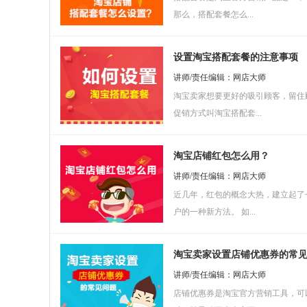
店铺知识
交易流程
二次营销
老客管理
那么，搭配套餐怎么...
店铺运营
店铺常见问题
店铺宝贝知识
设置淘宝搭配套餐的注意事项
店铺营销
打造爆款
会员营销
讲师/责任编辑：网店大师
预热上新
店铺诊断
淘宝卖家想要更好的吸引顾客，留住
金牌客服
促销方式叫淘宝搭配套...
售前客服
售中客服
售后技巧
沟通技巧
旺旺运用
话术技巧
淘宝店铺红包怎么用？
农村淘宝
讲师/责任编辑：网店大师
农产品体验
村淘热潮
近几年，红包的概念大热，建立起了
物流仓储
户的一种新方法。 如...
快递的选择
物流工具
批量打单发货
包装问题
淘宝卖家设置店铺优惠券的常
仓储注意事项
讲师/责任编辑：网店大师
店铺优惠券是淘宝官方营销工具，可