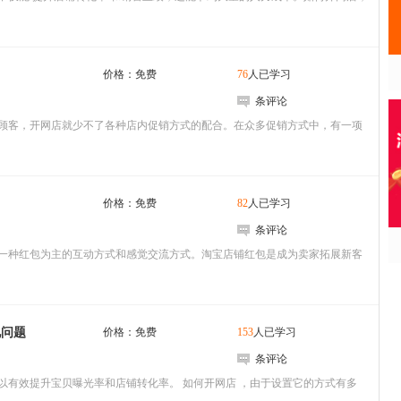
钻展
淘宝装修素材下载
手
什么是钻展
钻石展位
淘宝网店装修技巧
玩
网店推广
价格：免费
76
人已学习
手
淘宝详细装修步骤
条评论
推广经验
营销推广
促销推广
基
装修色彩的选择与搭配
顾客，开网店就少不了各种店内促销方式的配合。在众多促销方式中，有一项
关联营销
模
淘宝装修模板制作
网销宝
旺铺装修
营
网销宝基础知识
微
自定义模块
详情页装修
价格：免费
82
人已学习
网销宝开通与使用
了
主图装修
页尾装修
首页装修
条评论
网销宝营销推广
粉
装修模板
宝贝分类
店铺导航
一种红包为主的互动方式和感觉交流方式。淘宝店铺红包是成为卖家拓展新客
网销宝三方比较
无
轮播海报
店招制作
淘宝官方活动
无
淘宝常规活动
淘宝官方促销
无
见问题
价格：免费
153
人已学习
站外推广
条评论
以有效提升宝贝曝光率和店铺转化率。 如何开网店 ，由于设置它的方式有多
微博营销
博客营销
论坛营销