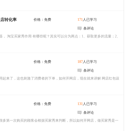
SNS营销
邮件
问答
店内促销
网店转化率
价格：免费
171
人已学习
店内促销活动
店内促销工具
条评论
店内促销方式
， 淘宝买家秀作用 有哪些呢？其实可以分为两点：1、获取更多的流量；2、
价格：免费
187
人已学习
条评论
用起来了，这也刺激了消费者的下单，如何开网店，现在就来讲解 网店红包设
价格：免费
131
人已学习
条评论
很多第一次购买的顾客会根据买家秀来判断，所以如何开网店，做买家秀是一