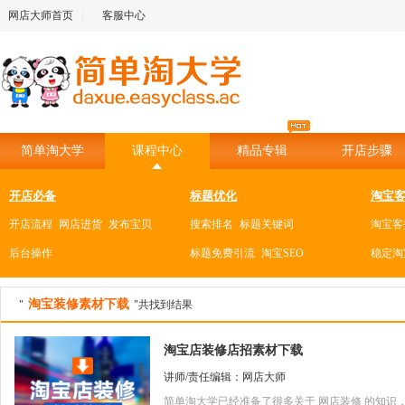
网店大师首页
|
客服中心
简单淘大学
课程中心
精品专辑
开店步骤
开店必备
标题优化
淘宝
开店流程
网店进货
发布宝贝
搜索排名
标题关键词
淘宝客
后台操作
标题免费引流
淘宝SEO
稳定淘
熟悉淘宝网店
数据分析
直通
淘宝装修素材下载
"
"共找到结果
卖家中心界面
店铺基本设置
流量来源
淘宝指数
数据剖析
直通车
千牛卖家工作台
消费者保证金
客单价
DRS动态评分
生意参谋
直通车
淘宝店装修店招素材下载
淘宝二级域名
发货地址设置
转化率
日常数据分析工具
直通车
讲师/责任编辑：网店大师
交易管理
创建子账号
直通车
简单淘大学已经准备了很多关于 网店装修 的知识