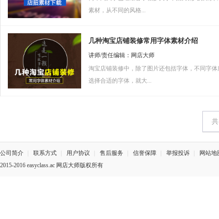
店铺知识
交易流程
二次营销
老客管理
钻展
素材，从不同的风格...
店铺运营
店铺常见问题
店铺宝贝知识
什么是
几种淘宝店铺装修常用字体素材介绍
店铺营销
打造爆款
会员营销
网店
讲师/责任编辑：网店大师
预热上新
店铺诊断
推广经
淘宝店铺装修中，除了图片还包括字体，不同字体
金牌客服
关联营
选择合适的字体，就大...
售前客服
售中客服
售后技巧
网销
沟通技巧
旺旺运用
话术技巧
网销宝
农村淘宝
网销宝
农产品体验
村淘热潮
网销宝
物流仓储
网销宝
公司简介
|
联系方式
|
用户协议
|
售后服务
|
信誉保障
|
举报投诉
|
网站地
快递的选择
物流工具
淘宝
2015-2016 easyclass.ac 网店大师版权所有
批量打单发货
包装问题
淘宝常
仓储注意事项
站外
微博营